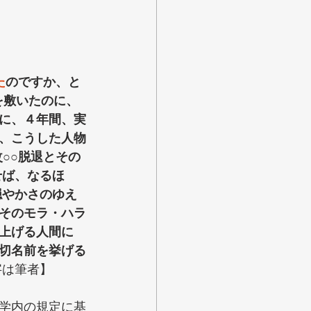
た
のですか、と
を敷いたのに、
に、
４年間、実
、こうした人物
○○脱退とその
せば、なるほ
穏やかさのゆえ
そのモラ・ハラ
上げる人間に 
切名前を挙げる
字は筆者】
学内の規定に基