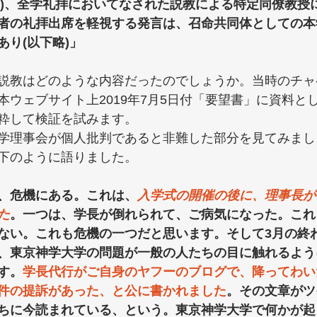
日(木)、全学礼拝においてなされた説教による特定同僚教
者の礼拝出席を軽視する発言は、召命共同体としての本
り(以下略)」
説教はどのような内容だったのでしょうか。当時のチャ
本ウェブサイト上2019年7月5日付「要望書」に資料と
粋して検証を試みます。
学理事会が個人批判であると非難した部分を見てみまし
下のように語りました。
、危機にある。これは、
入学式の開催の後に、理事長が
た
。一つは、学長が倒れられて、ご病気になった。これ
ない。これも危機の一つだと思います。そして3月の終
、東京神学大学の問題が一般の人たちの目に触れるよう
す。
学長代行がご自身のヤフーのブログで、降ってわい
件の提訴があった、と公に書かれました
。その文章がツ
ちに今読まれている、という。東京神学大学で何かが起