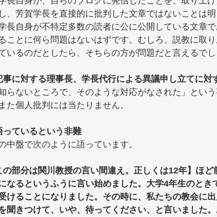
学長自身が、自らのブログに発信したことを、取り上げ
し、芳賀学長を直接的に批判した文章ではないことは明
学長自身が不特定多数の読者に公に公開している文章で
ることに何ら問題はないはずです。むしろ、説教に取り
ているのだとしたら、そちらの方が問題だと言えるでし
記事に対する理事長、学長代行による異議申し立てに対
知らないところで、そのような対応がなされた」という
また個人批判には当たりません。
語っているという非難
の中盤で次のように語っています。
この部分は関川教授の言い間違え。正しくは12年】ほど
になるというふうに言い始めました。大学4年生のとき
受けることになりました。その時に、私たちの教会に出
を聞きつけて、いや、待ってください、と言いました。