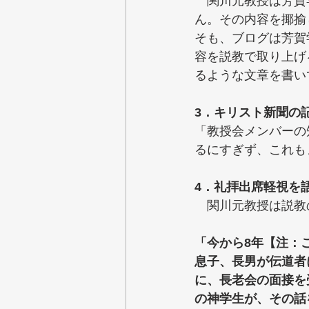
　関川元教授は芳賀
ん。その内容を揶揄
そも、ブログは芳賀
容を説教で取り上げ
るような文章を書い
3．キリスト新聞の
「教授会メンバーの
るにすぎず、これも
4．礼拝出席軽視を
　関川元教授は説教
「今から8年【注：
息子、長男が伝道者
に、長老会の面接を
の神学生が、その話