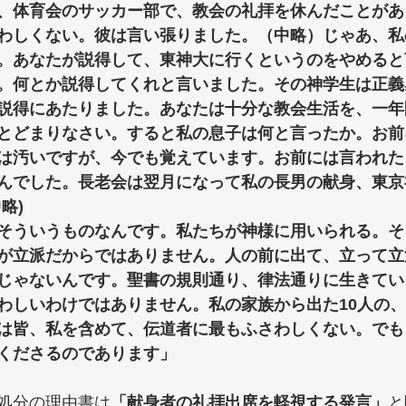
、体育会のサッカー部で、教会の礼拝を休んだことがあ
わしくない。彼は言い張りました。（中略）じゃあ、私
。あなたが説得して、東神大に行くというのをやめると
。何とか説得してくれと言いました。その神学生は正義
説得にあたりました。あなたは十分な教会生活を、一年
とどまりなさい。すると私の息子は何と言ったか。お前
は汚いですが、今でも覚えています。お前には言われた
んでした。長老会は翌月になって私の長男の献身、東京
略) 
そういうものなんです。私たちが神様に用いられる。そ
が立派だからではありません。人の前に出て、立って立
じゃないんです。聖書の規則通り、律法通りに生きてい
わしいわけではありません。私の家族から出た10人の、
は皆、私を含めて、伝道者に最もふさわしくない。でも
くださるのであります」
処分の理由書は
「献身者の礼拝出席を軽視する発言」
と