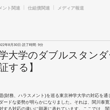
メント関連
仕組債関連
メディア報道
022年8月30日
読了時間: 9分
学大学のダブルスタンダ
証する】
題(財務、ハラスメント)を巡る東京神学大学の対応を通
ダードな姿勢が明らかになりました。それは、関川泰寛
対する対応の違いに顕著に表れています。ここでは、関