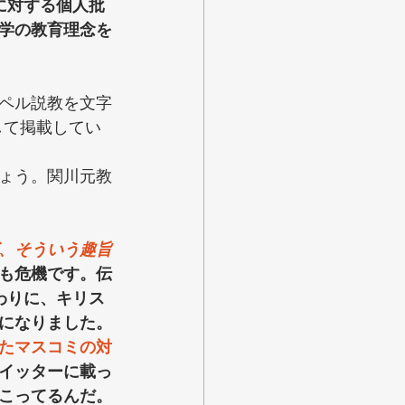
授に対する個人批
学の教育理念を
ペル説教を文字
して掲載してい
ょう。関川元教
、そういう趣旨
も危機です。伝
わりに、キリス
になりました。
たマスコミの対
イッターに載っ
こってるんだ。