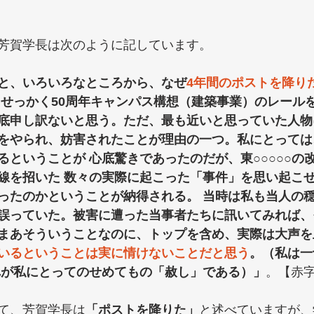
芳賀学長は次のように記しています。
と、いろいろなところから、なぜ
4年間のポストを降り
 せっかく50周年キャンパス構想（建築事業）のレール
底申し訳ないと思う。ただ、最も近いと思っていた人物
をやられ、妨害されたことが理由の一つ
。私にとっては
ということが 心底驚きであったのだが、東○○○○○の改
線を招いた 数々の実際に起こった「事件」を思い起こ
ったのかということが納得される。 当時は私も当人の
誤っていた。被害に遭った当事者たちに訊いてみれば、
まあそういうことなのに、トップを含め、実際は大声を
いるということは実に情けないことだと思う
。（私は一
れが私にとってのせめてもの「赦し」である）」
。【赤
て、芳賀学長は
「ポストを降りた」
と述べていますが、