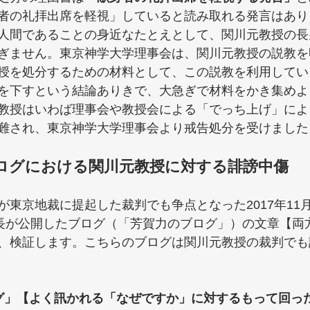
者の礼拝出席を軽視」していると読み取れる発言はあり
人間であることの身近なたとえとして、関川元教授の長
ぎません。東京神学大学理事会は、関川元教授の説教を
授を処分するための材料として、この説教を利用してい
を下すという結論ありきで、大急ぎで材料をかき集めよ
教授はいわば理事会や教授会による「でっち上げ」によ
難され、東京神学大学理事会より戒告処分を受けました
ログにおける関川元教授に対する誹謗中傷
東京地裁に提起した裁判でも争点となった2017年11月1
学長が公開したブログ（「芳賀力のブログ」）の文章【両
、検証します。こちらのブログは関川元教授の裁判でも
グ」【よく訊かれる「なぜですか」に対するもって回った