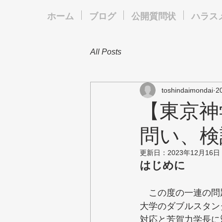
ホーム
ブログ
公開質問状
ハラス
All Posts
toshindaimondai
2
【東京神
問い、検
更新日：
2023年12月16日
はじめに
　この度の一連の問
大学のダブルスタン
対応と芳賀力学長に