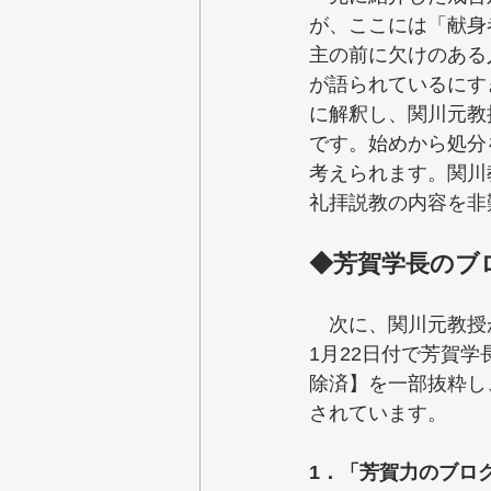
が、ここには「献身
主の前に欠けのある
が語られているにす
に解釈し、関川元教
です。始めから処分
考えられます。関川
礼拝説教の内容を非
◆芳賀学長のブ
　次に、関川元教授が
1月22日付で芳賀
除済】を一部抜粋し
されています。
1．「芳賀力のブロ