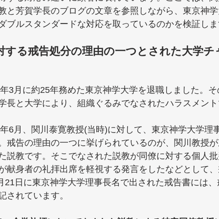
教と芳賀学長のブログの文章を参照しながら、東京神学
ダブルスタンダードな対応を取っているのかを検証しま
対する戒告処分の理由の一つとされた大学チ
20年3月に約25年務めた東京神学大学を退職しました。
学長と大学により、組織ぐるみでなされたハラスメント
9年6月、関川泰寛教授(当時)に対して、東京神学大学理
。戒告の理由の一つに挙げられているのが、関川教授が
た説教です。そこでなされた説教が同僚に対する個人批
が献身者の礼拝出席を軽視する発言をしたなどとして、
年6月21日に東京神学大学理事長名で出された戒告書には
記されています。