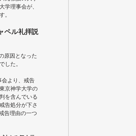
大学理事会が、
す。
ャペル礼拝説
その原因となった
でした。
事会より、戒告
東京神学大学の
判を含んでいる
戒告処分が下さ
、戒告理由の一つ