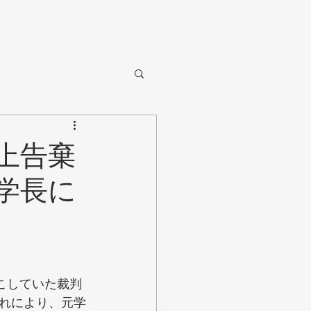
上告棄
学長に
こしていた裁判
れにより、元学