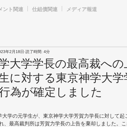
メント関連
仕組債関連
メディア報道
023年2月18日
読了時間: 4分
学大学学長の最高裁への
生に対する東京神学大学
行為が確定しました
神学大学の元学生が、東京神学大学芳賀力学長に対して起
れ、最高裁判所は芳賀力学長の上告を棄却しました。こ