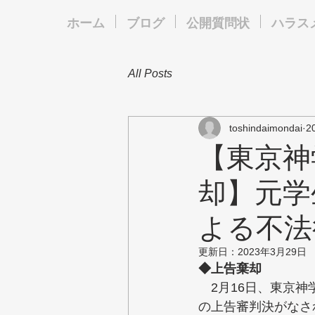
ホーム
ブログ
公開質問状
ハラス
All Posts
toshindaimondai
2
【東京神
却】元学
よる不法
更新日：
2023年3月29日
◆上告棄却
　2月16日、東京
の上告審判決がなさ