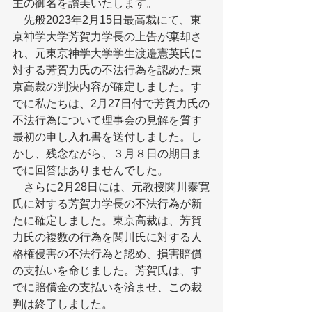
主の御名を讃美いたします。
　先般2023年2月15日最高裁にて、東
京神学大学芳賀力学長の上告が棄却さ
れ、元東京神学大学学生渡邉憲英氏に
対する芳賀力氏の不法行為を認めた東
京高裁の判決内容が確定しました。す
でに私たちは、2月27日付で芳賀力氏の
不法行為について理事会の見解を質す
最初の申し入れ書を送付しました。し
かし、残念ながら、３月８日の期日ま
でに回答はありませんでした。
　さらに2月28日には、元教授関川泰寛
氏に対する芳賀力学長の不法行為が新
たに確定しました。東京高裁は、芳賀
力氏の複数の行為を関川氏に対する人
格権侵害の不法行為と認め、損害賠償
の支払いを命じました。芳賀氏は、す
でに賠償金の支払いを済ませ、この裁
判は終了しました。