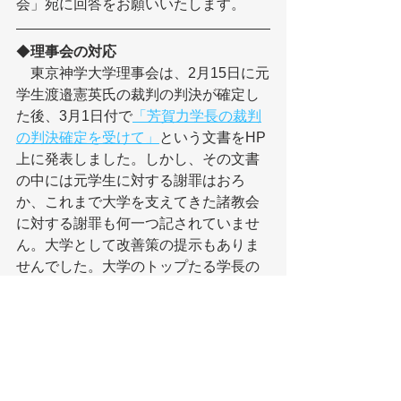
会」宛に回答をお願いいたします。
◆
理事会の対応
　東京神学大学理事会は、2月15日に元
学生渡邉憲英氏の裁判の判決が確定し
た後、3月1日付で
「芳賀力学長の裁判
の判決確定を受けて」
という文書をHP
上に発表しました。しかし、その文書
の中には元学生に対する謝罪はおろ
か、これまで大学を支えてきた諸教会
に対する謝罪も何一つ記されていませ
ん。大学として改善策の提示もありま
せんでした。大学のトップたる学長の
不法行為に対する責任はどこにあるの
でしょうか。当会では今後も教授会、
理事会、評議員会による責任ある対応
を求めて行きます。