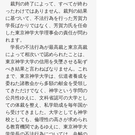
　裁判の終了によって、すべてが終わ
ったわけではありません。裁判の結果
に基づいて、不法行為を行った芳賀力
学長ばかりではなく、芳賀力氏を任命
した東京神学大学理事会の責任が問わ
れます。
　学長の不法行為が最高裁と東京高裁
によって相次いで認められたことは、
東京神学大学の信用を失墜させる恥ず
べき結果と言わねばなりません。これ
まで、東京神学大学は、伝道者養成を
委ねた諸教会から多額の献金を受領し
てきただけでなく、神学という学問の
公共性ゆえに、文科省認可の大学とし
ての体裁を整え、私学助成を毎年国か
ら受けてきました。大学としても神学
校としても、倫理性の高さが求められ
る教育機関であるゆえに、東京神学大
学学長の不法行為については、弁解の