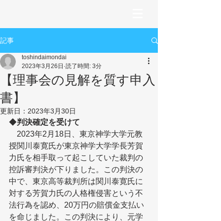
記事
toshindaimondai
2023年3月26日
読了時間: 3分
【理事会の見解を質す申入
書】
更新日：
2023年3月30日
◆
判決確定を受けて
　2023年2月18日、東京神学大学元教
授関川泰寛氏が東京神学大学学長芳賀
力氏を相手取って起こしていた裁判の
控訴審判決が下りました。この判決の
中で、東京高等裁判所は関川泰寛氏に
対する芳賀力氏の人格権侵害という不
法行為を認め、20万円の賠償金支払い
を命じました。この判決により、元学