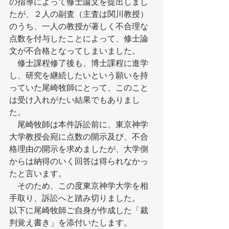
の指導によって修士論文を提出しまし
たが、２人の副査（主査は関川教授）
のうち、一人の教授が著しく不合理な
点数を付与したことによって、修士論
文が不合格となってしまいました。
　修士課程修了後も、博士課程に進学
し、研究を継続したいという願いを持
っていた尾崎牧師にとって、このこと
は受け入れがたい結果でもありまし
た。
　尾崎牧師は本件訴訟前に、東京神学
大学教授会宛に点数の開示及び、不合
格理由の開示を求めましたが、大学側
からは納得のいく回答は得られなかっ
たと言います。
　そのため、この度東京神学大学を相
手取り、訴訟へと踏み切りました。
以下に尾崎牧師ご自身が作成した「裁
判覚え書き」を添付いたします。