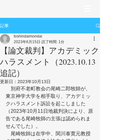
記事
toshindaimondai
2023年6月15日
読了時間: 1分
【論文裁判】アカデミック
ハラスメント（2023.10.13
追記）
更新日：
2023年10月13日
　別府不老町教会の尾崎二郎牧師が、
東京神学大学を相手取り、アカデミッ
クハラスメント訴訟を起こしました
（2023年10月11日地裁判決により、原
告である尾崎牧師の主張は認められま
せんでした）。
　尾崎牧師は在学中、関川泰寛元教授