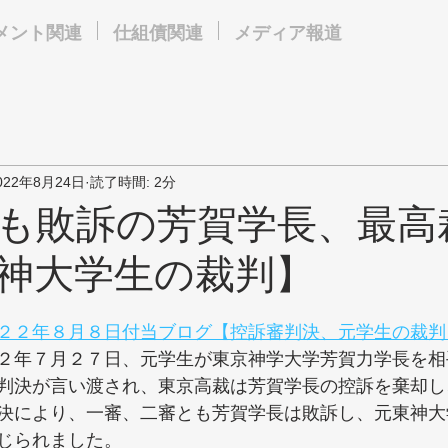
メント関連
仕組債関連
メディア報道
022年8月24日
読了時間: 2分
も敗訴の芳賀学長、最高
神大学生の裁判】
２２年８月８日付当ブログ【控訴審判決、元学生の裁判
２年７月２７日、元学生が東京神学大学芳賀力学長を相
判決が言い渡され、東京高裁は芳賀学長の控訴を棄却し
決により、一審、二審とも芳賀学長は敗訴し、元東神大
じられました。