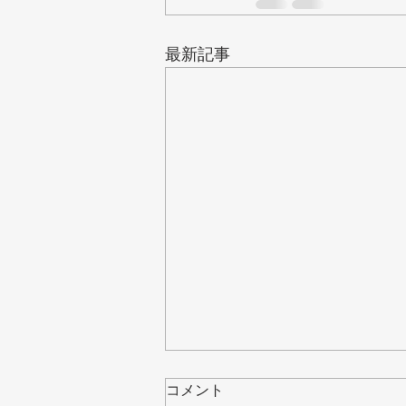
最新記事
【控訴審判決,元学生の裁判】
コメント