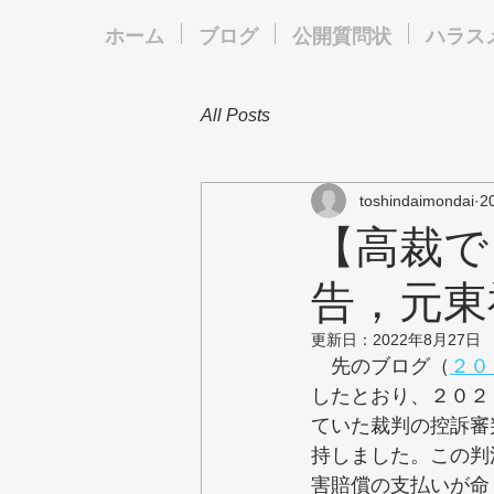
ホーム
ブログ
公開質問状
ハラス
All Posts
toshindaimondai
2
【高裁で
告，元東
更新日：
2022年8月27日
　先のブログ（
２０
したとおり、２０２
ていた裁判の控訴審
持しました。この判
害賠償の支払いが命