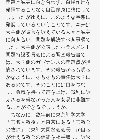
問題と誠実に向き合わず、自浄作用を
発揮することなく自己保身に終始して
しまったがゆえに、このような事態に
発展しているということです。本来は
大学側が被害を訴えている人々と誠実
に向き合い、問題を解決すべき事柄で
した。大学側が公表したハラスメント
問題特設委員会による調査報告書で
は、大学側のガバナンスの問題点が指
摘されています。その報告からも明ら
かなように、そもそもの責任は大学に
あるのです。そのことには目をつむ
り、勇気を持って声を上げ、裁判に訴
えざるを得なかった人を安易に非難す
ることができるでしょうか。
　ちなみに、数年前に東京神学大学
「某名誉教授」と東京にある「某教会
の牧師」（東神大同窓会会長）が自ら
が仕える教会の信徒を相手取り、訴訟