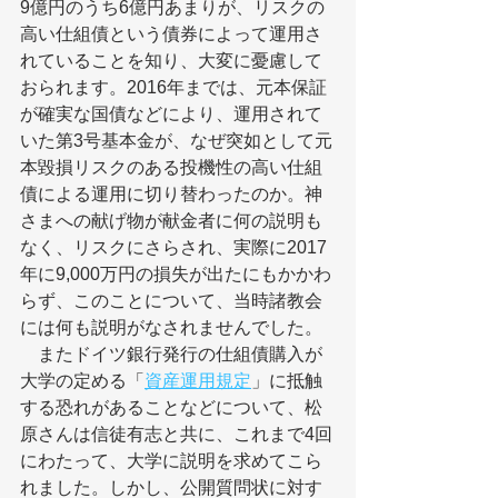
9億円のうち6億円あまりが、リスクの
高い仕組債という債券によって運用さ
れていることを知り、大変に憂慮して
おられます。2016年までは、元本保証
が確実な国債などにより、運用されて
いた第3号基本金が、なぜ突如として元
本毀損リスクのある投機性の高い仕組
債による運用に切り替わったのか。神
さまへの献げ物が献金者に何の説明も
なく、リスクにさらされ、実際に2017
年に9,000万円の損失が出たにもかかわ
らず、このことについて、当時諸教会
には何も説明がなされませんでした。
　またドイツ銀行発行の仕組債購入が
大学の定める「
資産運用規定
」に抵触
する恐れがあることなどについて、松
原さんは信徒有志と共に、これまで4回
にわたって、大学に説明を求めてこら
れました。しかし、公開質問状に対す