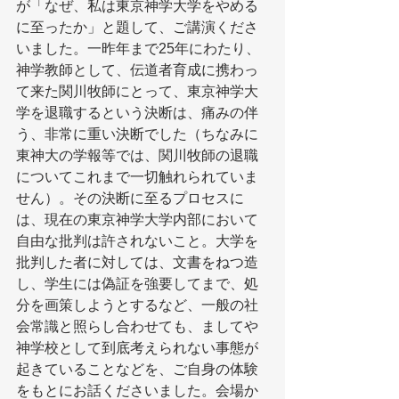
が「なぜ、私は東京神学大学をやめる
に至ったか」と題して、ご講演くださ
いました。一昨年まで25年にわたり、
神学教師として、伝道者育成に携わっ
て来た関川牧師にとって、東京神学大
学を退職するという決断は、痛みの伴
う、非常に重い決断でした（ちなみに
東神大の学報等では、関川牧師の退職
についてこれまで一切触れられていま
せん）。その決断に至るプロセスに
は、現在の東京神学大学内部において
自由な批判は許されないこと。大学を
批判した者に対しては、文書をねつ造
し、学生には偽証を強要してまで、処
分を画策しようとするなど、一般の社
会常識と照らし合わせても、ましてや
神学校として到底考えられない事態が
起きていることなどを、ご自身の体験
をもとにお話くださいました。会場か