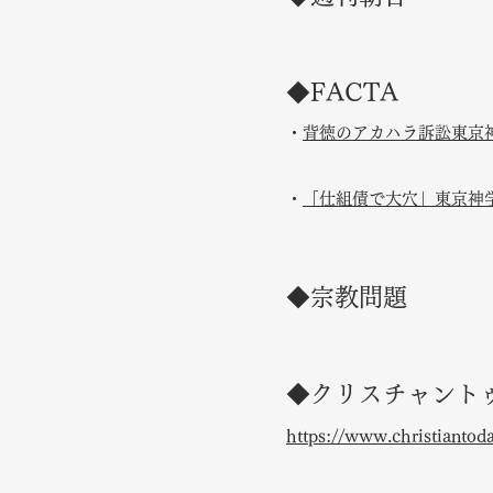
◆FACTA
・
背徳のアカハラ訴訟東
​・
「仕組債で大穴」東京神
◆宗教問題
◆クリスチャントゥデ
https://www.christiantoda