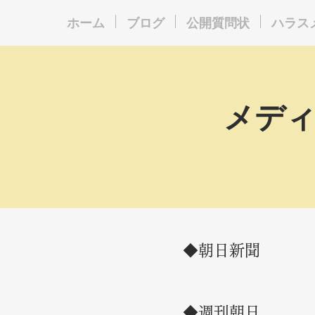
ホーム
ブログ
公開質問状
ハラス
​メデ
​◆朝日新聞
◆週刊朝日