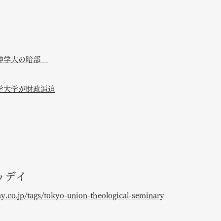
京神学大の暗部
学大学が財政逼迫
イ​​
y.co.jp/tags/tokyo-union-theological-seminary