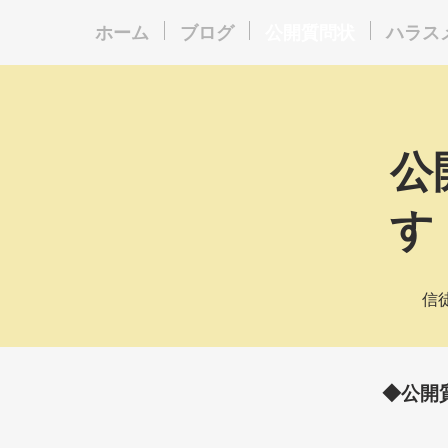
ホーム
ブログ
公開質問状
ハラス
公
す
信
◆公開