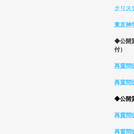
クリスチ
東京神
◆公開質
付）
再質問
再質問
◆公開質
再質問
再質問