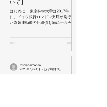
いて】
はじめに 東京神学大学は2017年
に、ドイツ銀行ロンドン支店が発行し
た為替連動型の仕組債を5億1千万円分
購入し、その際に保有していた債券を
額面より安く売却したことで**約9,000
万円の「処分差額」（実質的損失）**
を出しました。...
toshindaimondai
2025年7月24日
読了時間: 3分
【考察】仕組債損失と配管
工事献金要請の因果関係
―東京神学大学の資金運用と施設整備
の問題を検証する― 東京神学大学
は、2026年度に本館の老朽化した配管