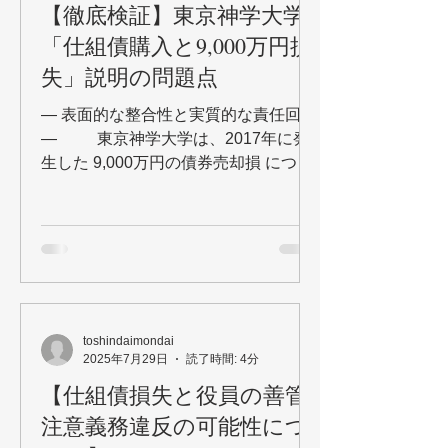
ト調査委に訴え」とい
【徹底検証】東京神学大学
「仕組債購入と9,000万円損
失」説明の問題点
― 表面的な整合性と実質的な責任回避
― 東京神学大学は、2017年に発
生した 9,000万円の債券売却損 につい
て、2021年以降いくつかの文書で説明
を公表してきました。 （ 東京神学大
学資産管理についてのご説明 東京神学
大学の資産運用管理等について ...
toshindaimondai
2025年7月29日
読了時間: 4分
【仕組債損失と役員の善管
注意義務違反の可能性につ