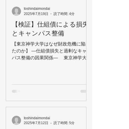
プロセスは透明か。問題が発覚したと
toshindaimondai
き、誠実に対処する仕組みがあるか。
2025年7月19日
読了時間: 4分
外部からの問いかけに正面から応答す
【検証】仕組債による損失
るか。 現代においては、いかなる企
とキャンパス整備
業、法人においてもガバナンスの強化
が常識となっています。それは当然東
【東京神学大学はなぜ財政危機に陥っ
京神学大学とて、例外ではあり得ませ
たのか】 ―仕組債損失と過剰なキャン
ん。 私どもは2021年以来、東京神
パス整備の因果関係― 東京神学大学
学大学に対して11回にわたり質問状を
は、ここ10年で9000万円の損失を出し
送付してきました。その過程で明らか
た仕組債投資と、十数億円規模のキャ
になったことを、この記事で総括しま
ンパス整備（新学生寮・教員住宅）を
す。 結論を先に申し上げます。東京
実施してきました。...
神学大学のガバナンスは、複数の深刻
な問題において機能不全に陥っていま
す。 ◆第一の問題：ハラスメントへの
対応 【裁判で確定した事実】 2019
年3月、キリスト新聞ウェブサイトに
toshindaimondai
「東京神学大学の現役学生 ハラスメン
2025年7月12日
読了時間: 5分