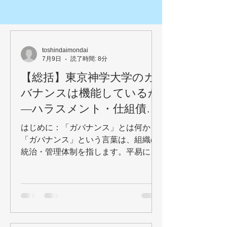
toshindaimondai
7月9日
読了時間: 8分
【総括】東京神学大学のガ
バナンスは機能しているか
―ハラスメント・仕組債・
財務悪化が示す構造的問題
はじめに：「ガバナンス」とは何か
―
「ガバナンス」という言葉は、組織の
統治・管理体制を指します。平易に言
えば、「組織が適切に運営されている
かどうかを確認し、問題があれば是正
する仕組みが機能しているか」という
問いです。 企業でも学校法人でも、
ガバナンスの本質は同じです。権力が
一部に集中していないか。意思決定の